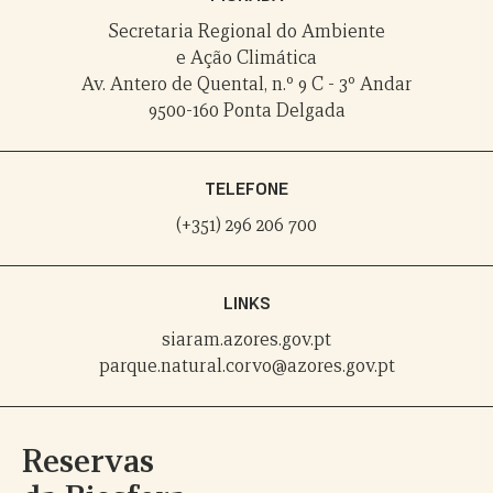
Secretaria Regional do Ambiente
e Ação Climática
Av. Antero de Quental, n.º 9 C - 3º Andar
9500-160 Ponta Delgada
TELEFONE
(+351) 296 206 700
LINKS
siaram.azores.gov.pt
parque.natural.corvo@azores.gov.pt
Reservas