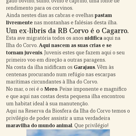
gado bovino, suíno, ovino e caprino, uma fonte de
rendimento para os corvinos.
Ainda nestes dias as cabras e ovelhas
pastam
livremente
nas montanhas e falésias desta ilha.
Um ex-libris da RB Corvo é o Cagarro.
Esta ave migratória todos os anos
nidifica
aqui na
Ilha do Corvo.
Aqui nascem as suas crias e se
tornam juvenis
. Juvenis estes que fazem aqui o seu
primeiro voo em direção a outras paragens.
Na costa da ilha nidificam os
Garajaus
. Vêm às
centenas procurando num refúgio nas escarpas
marítimas circundantes à Ilha do Corvo.
No mar, o rei é o
Mero
. Peixe imponente e magnifico
e que aqui nas costas desta pequena ilha encontrou
um habitat ideal à sua manutenção.
Aqui na Reserva da Biosfera da Ilha do Corvo temos o
privilégio de poder assistir a uma verdadeira
maravilha do mundo animal
. Que privilégio!