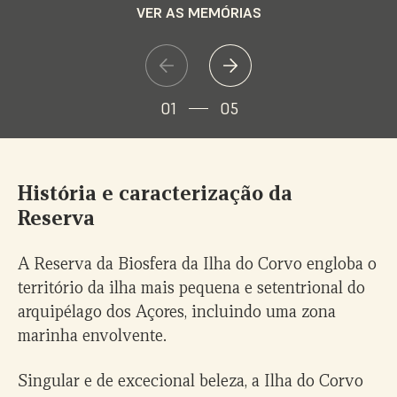
pelo Caldeirão, a Encosta Oriental e a Vila do Corvo.
VER AS MEMÓRIAS
VER ROTEIRO
01
05
História e caracterização da
Reserva
A Reserva da Biosfera da Ilha do Corvo engloba o
território da ilha mais pequena e setentrional do
arquipélago dos Açores, incluindo uma zona
marinha envolvente.
Singular e de excecional beleza, a Ilha do Corvo