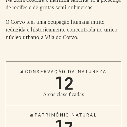
0
de recifes e de grutas semi-submersas.
1
O Corvo tem uma ocupação humana muito
reduzida e historicamente concentrada no único
2
núcleo urbano, a Vila do Corvo.
0
0
3
0
1
1
4
CONSERVAÇÃO DA NATUREZA
1
2
2
5
3
Áreas classificadas
0
6
4
PATRIMÓNIO NATURAL
1
7