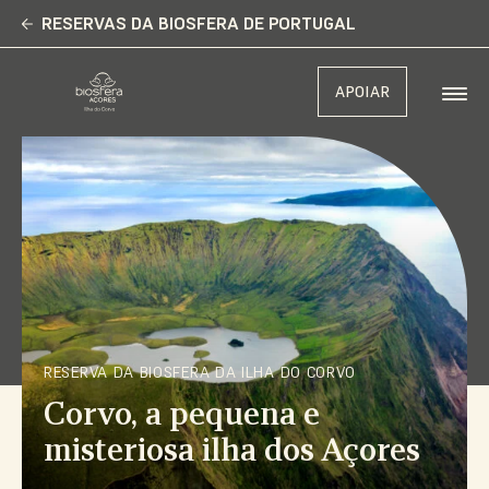
Skip
RESERVAS DA BIOSFERA DE PORTUGAL
to
main
0
content
APOIAR
1
2
0
3
1
4
2
RESERVA DA BIOSFERA DA ILHA DO CORVO
0
5
3
Corvo, a pequena e
misteriosa ilha dos Açores