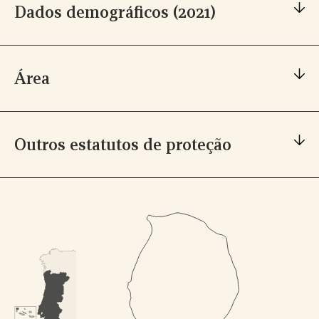
Dados demográficos (2021)
386 residentes
Área
25852,88 hectares
0
Outros estatutos de proteção
1
Parque Natural da Ilha do Corvo, Rede Natura 2000,
0
2
0
0
Sítio Ramsar, IBA, Geoparque.
0
1
3
1
1
1
2
0
4
2
2
0
0
2
3
1
0
5
3
3
1